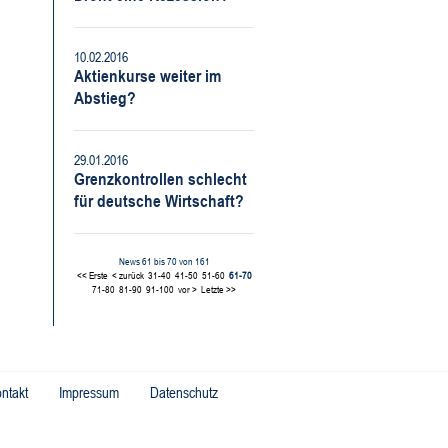
10.02.2016
Aktienkurse weiter im
Abstieg?
29.01.2016
Grenzkontrollen schlecht
für deutsche Wirtschaft?
News 61 bis 70 von 161
<< Erste
< zurück
31-40
41-50
51-60
61-70
71-80
81-90
91-100
vor >
Letzte >>
ntakt
Impressum
Datenschutz